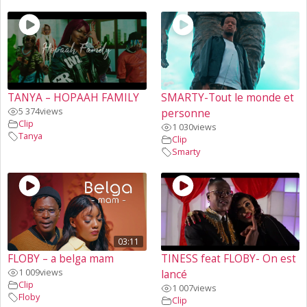
TANYA – HOPAAH FAMILY
SMARTY-Tout le monde et
5 374
views
personne
Clip
1 030
views
Tanya
Clip
Smarty
03:11
FLOBY – a belga mam
TINESS feat FLOBY- On est
1 009
views
lancé
Clip
1 007
views
Floby
Clip