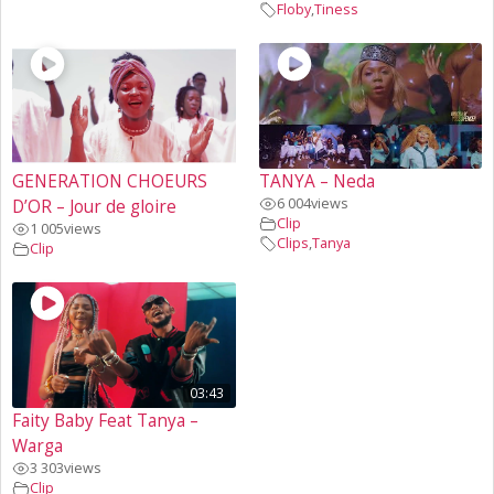
Floby
,
Tiness
GENERATION CHOEURS
TANYA – Neda
6 004
views
D’OR – Jour de gloire
Clip
1 005
views
Clips
,
Tanya
Clip
03:43
Faity Baby Feat Tanya –
Warga
3 303
views
Clip