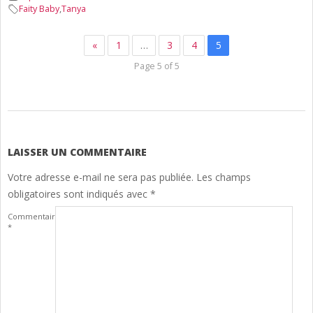
Faity Baby
,
Tanya
«
1
…
3
4
5
Page 5 of 5
2024-
12-
11
LAISSER UN COMMENTAIRE
Votre adresse e-mail ne sera pas publiée.
Les champs
obligatoires sont indiqués avec
*
Commentaire
*