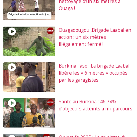
nettoyage d’un six mètres à
Ouaga !
Ouagadougou ,Brigade Laabal en
action : un six mètres
illégalement fermé !
Burkina Faso : La brigade Laabal
libère les « 6 mètres » occupés
par les garagistes
Santé au Burkina : 46,74%
d’objectifs atteints à mi-parcours
!