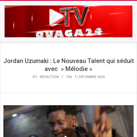
Skip
to
content
TV
Secondary
OUAGA24
Navigation
Menu
Jordan Uzumaki : Le Nouveau Talent qui séduit
avec » Mélodie »
BY:
RÉDACTION
ON:
11 DÉCEMBRE 2024