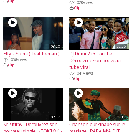
Clip
1 020
views
Clip
03:20
02:56
Elty – Suimi ( Feat Reman )
DJ Domi 226 Toucher :
1 038
views
Découvrez son nouveau
Clip
tube viral
1 041
views
Clip
02:27
03:15
Krisitifay : Découvrez son
Chanson burkinabè sur le
nouveau single »TOKTOK »
mariage : PAPA M’A DIT