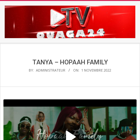
Skip
to
content
TV
Secondary
OUAGA24
Navigation
Menu
TANYA – HOPAAH FAMILY
BY:
ADMINISTRATEUR
ON:
1 NOVEMBRE 2022