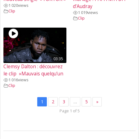
1 020
views
d’Audray
Clip
1 019
views
Clip
03:35
Clemsy Dalton : découvrez
le clip »Mauvais quelqu’un
1 016
views
Clip
1
2
3
…
5
»
Page 1 of 5
2022-