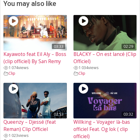
You may also like
03:33
02:29
Kayawoto feat Eil Aly – Boss
BLACKY – On est lancé (Clip
(clip officiel) By San Remy
Officiel)
1 074
views
1 034
views
Clip
Clip
02:53
03:32
Queenzy – Djessé (feat
Willking – Voyager là-bas
Reman) Clip Officiel
officiel Feat. Og lok ( clip
1 023
views
officiel)