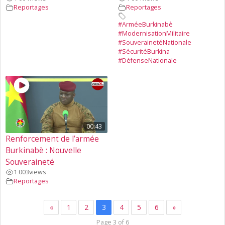
Reportages
Reportages
#ArméeBurkinabè
#ModernisationMilitaire
#SouverainetéNationale
#SécuritéBurkina
#DéfenseNationale
00:43
Renforcement de l’armée
Burkinabè : Nouvelle
Souveraineté
1 003
views
Reportages
«
1
2
3
4
5
6
»
Page 3 of 6