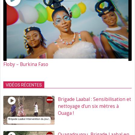
Floby – Burkina Faso
VIDÉOS RÉCENTES
Brigade Laabal : Sensibilisation et
nettoyage d’un six mètres à
Ouaga !
Ouagadougou ,Brigade Laabal en