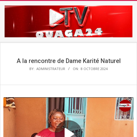
Skip
to
content
TV
Secondary
OUAGA24
Navigation
Menu
A la rencontre de Dame Karité Naturel
BY:
ADMINISTRATEUR
ON:
8 OCTOBRE 2024