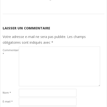
2024-
10-
08
LAISSER UN COMMENTAIRE
Votre adresse e-mail ne sera pas publiée.
Les champs
obligatoires sont indiqués avec
*
Commentaire
*
Nom
*
E-mail
*