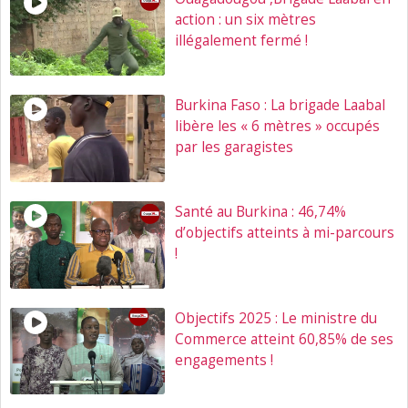
action : un six mètres
illégalement fermé !
Burkina Faso : La brigade Laabal
libère les « 6 mètres » occupés
par les garagistes
Santé au Burkina : 46,74%
d’objectifs atteints à mi-parcours
!
Objectifs 2025 : Le ministre du
Commerce atteint 60,85% de ses
engagements !