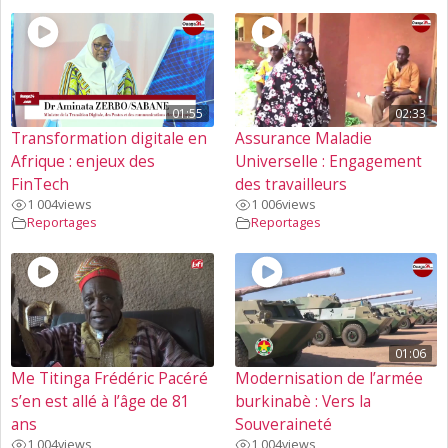
01:55
02:33
Transformation digitale en
Assurance Maladie
Afrique : enjeux des
Universelle : Engagement
FinTech
des travailleurs
1 004
views
1 006
views
Reportages
Reportages
01:06
Me Titinga Frédéric Pacéré
Modernisation de l’armée
s’en est allé à l’âge de 81
burkinabè : Vers la
ans
Souveraineté
1 004
views
1 004
views