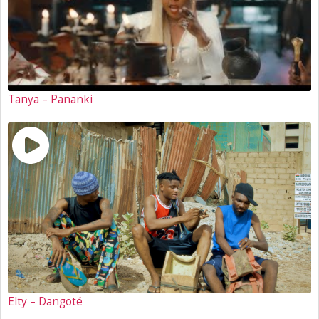
Tanya – Pananki
Elty – Dangoté