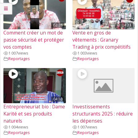
02:28
04:23
Comment créer un mot de
Vente en gros de
passe sécurisé et protéger
vêtements : Granary
vos comptes
Trading à prix compétitifs
1 007
views
1 003
views
Reportages
Reportages
04:10
Entrepreneuriat bio : Dame
Investissements
Karité et ses produits
structurants 2025 : réduire
naturels
les dépenses
1 004
views
1 007
views
Reportages
Reportages