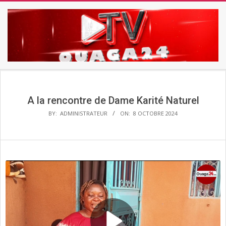
Skip
to
content
TV
Secondary
OUAGA24
Navigation
Menu
A la rencontre de Dame Karité Naturel
BY:
ADMINISTRATEUR
ON:
8 OCTOBRE 2024