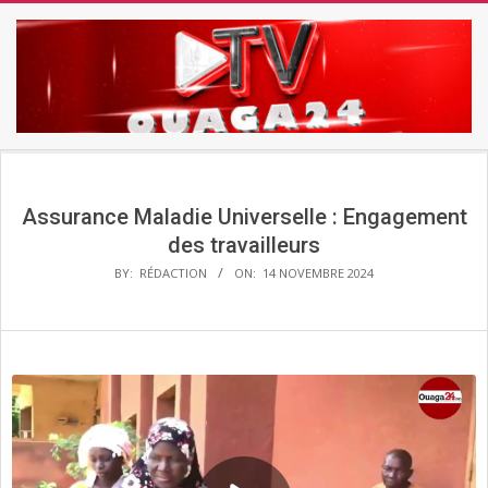
Skip
to
content
TV
Secondary
OUAGA24
Navigation
Menu
Assurance Maladie Universelle : Engagement
des travailleurs
BY:
RÉDACTION
ON:
14 NOVEMBRE 2024