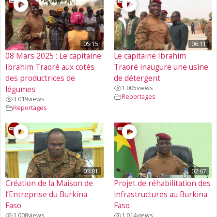
05:15
06:11
08 Mars 2025 : Le capitaine
Le capitaine Ibrahim
Ibrahim Traoré aux cotés
Traoré inaugure une usine
des productrices de
de détergent
1 005
views
légumes
Reportages
3 019
views
Reportages
03:01
02:07
Création de la Maison de
Projet de réhabilitation des
l’Entreprise du Burkina
infrastructures au Burkina
Faso
Faso
1 008
views
1 014
views