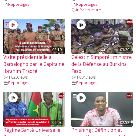
Reportages
Reportages
Infrastructure
02:10
03:20
Visite présidentielle à
Célestin Simporé : ministre
Barsalogho par le Capitaine
de la Défense au Burkina
Ibrahim Traoré
Faso
1 020
views
1 004
views
Reportages
Reportages
02:03
02:52
Régime Santé Universelle :
Phishing : Définition et