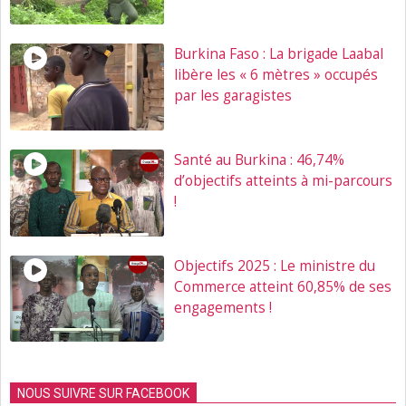
Burkina Faso : La brigade Laabal
libère les « 6 mètres » occupés
par les garagistes
Santé au Burkina : 46,74%
d’objectifs atteints à mi-parcours
!
Objectifs 2025 : Le ministre du
Commerce atteint 60,85% de ses
engagements !
NOUS SUIVRE SUR FACEBOOK