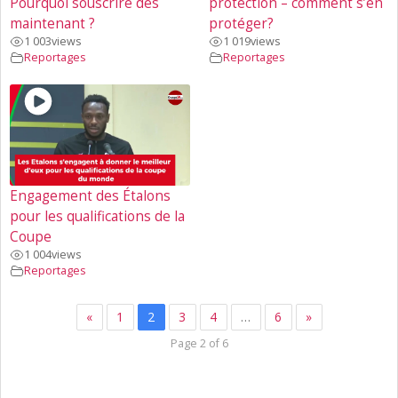
Pourquoi souscrire des
protection – comment s’en
maintenant ?
protéger?
1 003
views
1 019
views
Reportages
Reportages
Engagement des Étalons
pour les qualifications de la
Coupe
1 004
views
Reportages
«
1
2
3
4
…
6
»
Page 2 of 6