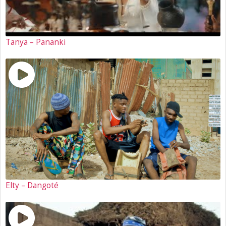
Tanya – Pananki
Elty – Dangoté