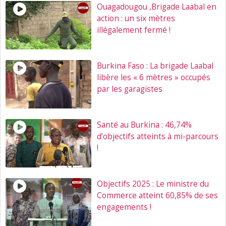
Ouagadougou ,Brigade Laabal en
action : un six mètres
illégalement fermé !
Burkina Faso : La brigade Laabal
libère les « 6 mètres » occupés
par les garagistes
Santé au Burkina : 46,74%
d’objectifs atteints à mi-parcours
!
Objectifs 2025 : Le ministre du
Commerce atteint 60,85% de ses
engagements !