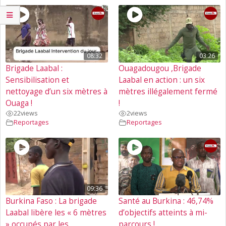
08:32
03:26
Brigade Laabal :
Ouagadougou ,Brigade
Sensibilisation et
Laabal en action : un six
nettoyage d’un six mètres à
mètres illégalement fermé
Ouaga !
!
22
views
2
views
Reportages
Reportages
09:36
Burkina Faso : La brigade
Santé au Burkina : 46,74%
Laabal libère les « 6 mètres
d’objectifs atteints à mi-
» occupés par les
parcours !