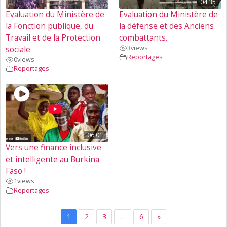
04:35
Evaluation du Ministère de
Evaluation du Ministère de
la Fonction publique, du
la défense et des Anciens
Travail et de la Protection
combattants.
3
views
sociale
Reportages
0
views
Reportages
06:01
Vers une finance inclusive
et intelligente au Burkina
Faso !
1
views
Reportages
1
2
3
…
6
»