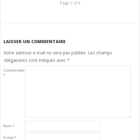
Page 1 of 6
2025-
03-
07
LAISSER UN COMMENTAIRE
Votre adresse e-mail ne sera pas publiée.
Les champs
obligatoires sont indiqués avec
*
Commentaire
*
Nom
*
E-mail
*