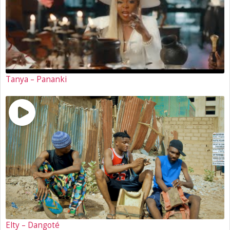
Tanya – Pananki
Elty – Dangoté