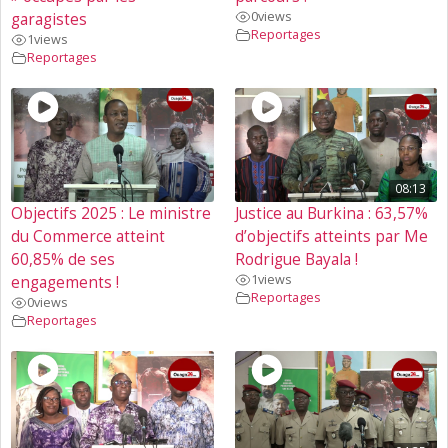
0
views
garagistes
Reportages
1
views
Reportages
08:13
Objectifs 2025 : Le ministre
Justice au Burkina : 63,57%
du Commerce atteint
d’objectifs atteints par Me
60,85% de ses
Rodrigue Bayala !
1
views
engagements !
Reportages
0
views
Reportages