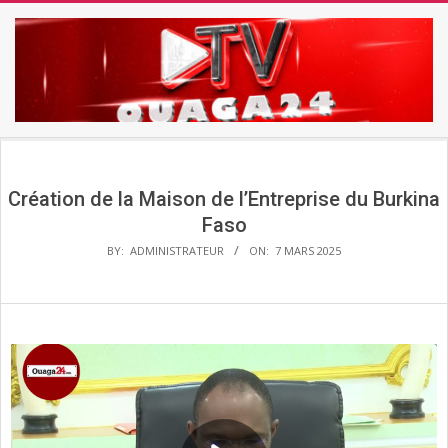
Skip
to
content
TV
Secondary
OUAGA24
Navigation
Menu
Création de la Maison de l’Entreprise du Burkina
Faso
BY:
ADMINISTRATEUR
ON:
7 MARS 2025