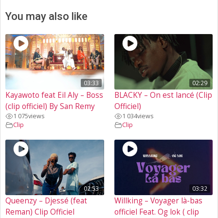
You may also like
03:33
02:29
Kayawoto feat Eil Aly – Boss
BLACKY – On est lancé (Clip
(clip officiel) By San Remy
Officiel)
1 075
views
1 034
views
Clip
Clip
02:53
03:32
Queenzy – Djessé (feat
Willking – Voyager là-bas
Reman) Clip Officiel
officiel Feat. Og lok ( clip