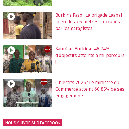
Burkina Faso : La brigade Laabal
libère les « 6 mètres » occupés
par les garagistes
Santé au Burkina : 46,74%
d’objectifs atteints à mi-parcours
!
Objectifs 2025 : Le ministre du
Commerce atteint 60,85% de ses
engagements !
NOUS SUIVRE SUR FACEBOOK