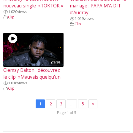
nouveau single »TOKTOK »
mariage : PAPA M’A DIT
1 020
views
d’Audray
Clip
1 019
views
Clip
03:35
Clemsy Dalton : découvrez
le clip »Mauvais quelqu’un
1 016
views
Clip
1
2
3
…
5
»
Page 1 of 5