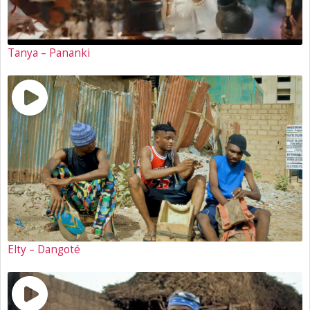
Tanya – Pananki
Elty – Dangoté