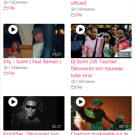
1 023
views
officiel)
Clip
1 020
views
Clip
03:20
02:56
Elty – Suimi ( Feat Reman )
DJ Domi 226 Toucher :
1 038
views
Découvrez son nouveau
Clip
tube viral
1 041
views
Clip
02:27
03:15
Krisitifay : Découvrez son
Chanson burkinabè sur le