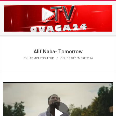
Skip
to
content
TV
Secondary
OUAGA24
Navigation
Menu
Alif Naba- Tomorrow
BY:
ADMINISTRATEUR
ON:
13 DÉCEMBRE 2024