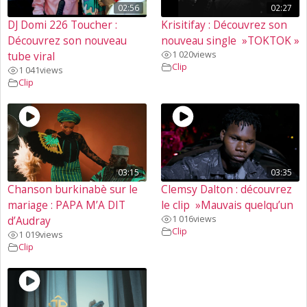
02:56
02:27
DJ Domi 226 Toucher :
Krisitifay : Découvrez son
Découvrez son nouveau
nouveau single »TOKTOK »
1 020
views
tube viral
Clip
1 041
views
Clip
03:15
03:35
Chanson burkinabè sur le
Clemsy Dalton : découvrez
mariage : PAPA M’A DIT
le clip »Mauvais quelqu’un
1 016
views
d’Audray
Clip
1 019
views
Clip