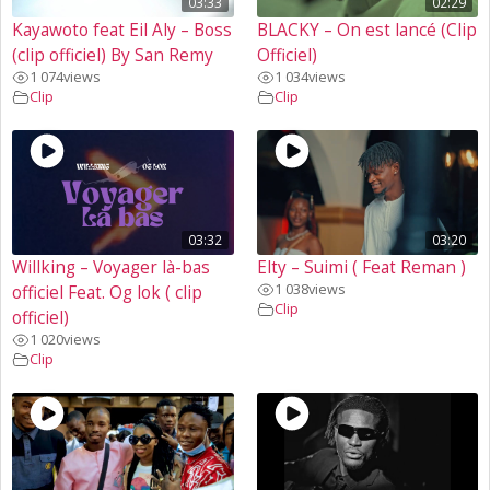
03:33
02:29
Kayawoto feat Eil Aly – Boss
BLACKY – On est lancé (Clip
(clip officiel) By San Remy
Officiel)
1 074
views
1 034
views
Clip
Clip
03:32
03:20
Willking – Voyager là-bas
Elty – Suimi ( Feat Reman )
1 038
views
officiel Feat. Og lok ( clip
Clip
officiel)
1 020
views
Clip