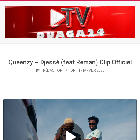
Skip
to
content
TV
Secondary
OUAGA24
Navigation
Menu
Queenzy – Djessé (feat Reman) Clip Officiel
BY:
RÉDACTION
ON:
17 JANVIER 2025