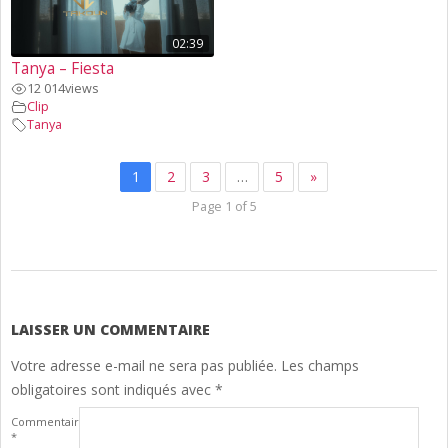
02:39
Tanya – Fiesta
12 014
views
Clip
Tanya
1
2
3
…
5
»
Page 1 of 5
2025-
01-
17
LAISSER UN COMMENTAIRE
Votre adresse e-mail ne sera pas publiée.
Les champs
obligatoires sont indiqués avec
*
Commentaire
*