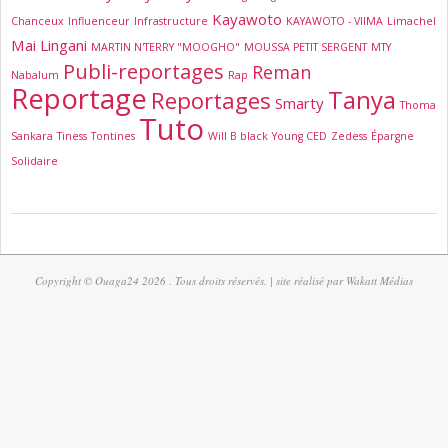
Kayawoto
Chanceux
Influenceur
Infrastructure
KAYAWOTO - VIIMA
Limachel
Mai Lingani
MARTIN N'TERRY "MOOGHO"
MOUSSA PETIT SERGENT
MTY
Publi-reportages
Reman
Nabalum
Rap
Reportage
Tanya
Reportages
Smarty
Thoma
Tuto
Sankara
Tiness
Tontines
Will B black
Young CED
Zedess
Épargne
Solidaire
2022-
09-
07
Copyright © Ouaga24 2026 . Tous droits réservés. | site réalisé par Wakatt Médias