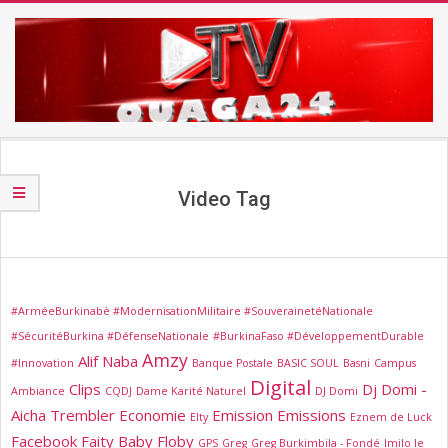
Skip
to
content
TV
Secondary
OUAGA24
Navigation
Menu
Video Tag
#ArméeBurkinabè #ModernisationMilitaire #SouverainetéNationale
#SécuritéBurkina #DéfenseNationale
#BurkinaFaso #DéveloppementDurable
Amzy
Alif Naba
#Innovation
Banque Postale
BASIC SOUL
Basni
Campus
Digital
Clips
Dj Domi -
Ambiance
CQDJ
Dame Karité Naturel
DJ Domi
Aicha Trembler
Economie
Emission
Emissions
Elty
Eznem de Luck
Facebook
Faity Baby
Floby
GPS
Greg
Greg Burkimbila - Fondé
Imilo le