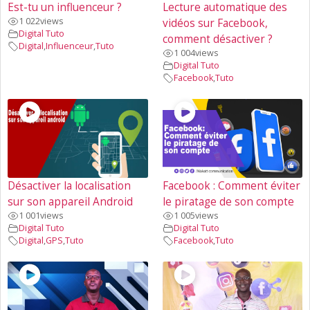
Est-tu un influenceur ?
Lecture automatique des
1 022
views
vidéos sur Facebook,
Digital Tuto
comment désactiver ?
Digital
,
Influenceur
,
Tuto
1 004
views
Digital Tuto
Facebook
,
Tuto
Désactiver la localisation
Facebook : Comment éviter
sur son appareil Android
le piratage de son compte
1 001
views
1 005
views
Digital Tuto
Digital Tuto
Digital
,
GPS
,
Tuto
Facebook
,
Tuto