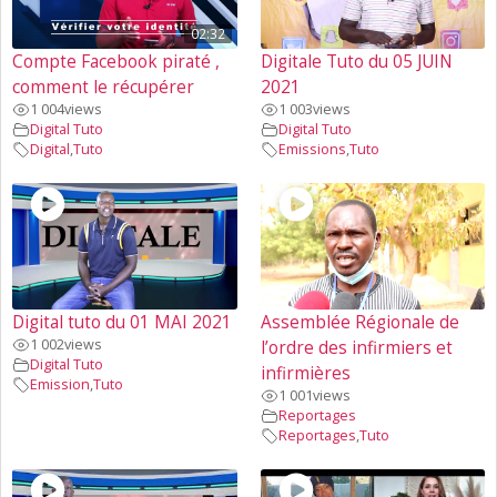
02:32
Compte Facebook piraté ,
Digitale Tuto du 05 JUIN
comment le récupérer
2021
1 004
views
1 003
views
Digital Tuto
Digital Tuto
Digital
,
Tuto
Emissions
,
Tuto
Digital tuto du 01 MAI 2021
Assemblée Régionale de
1 002
views
l’ordre des infirmiers et
Digital Tuto
infirmières
Emission
,
Tuto
1 001
views
Reportages
Reportages
,
Tuto