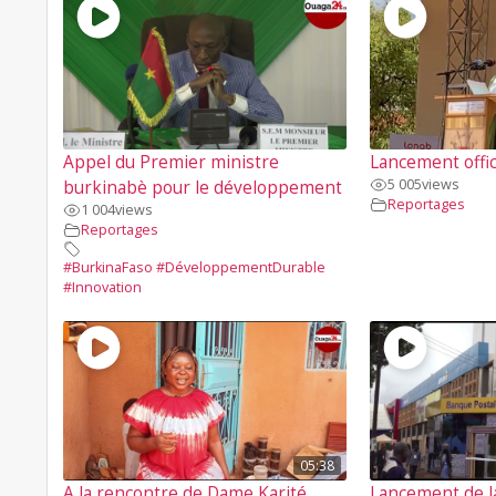
Appel du Premier ministre
Lancement offic
5 005
views
burkinabè pour le développement
Reportages
1 004
views
Reportages
#BurkinaFaso #DéveloppementDurable
#Innovation
05:38
A la rencontre de Dame Karité
Lancement de l