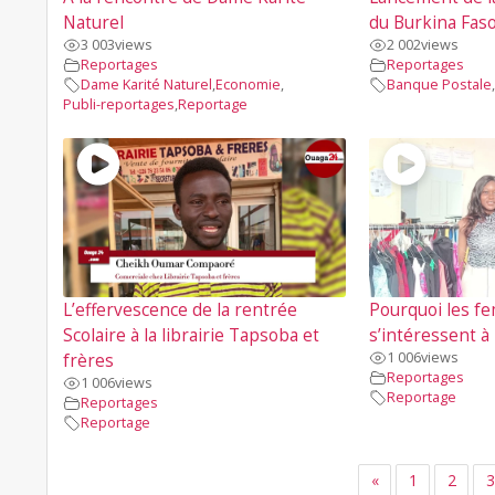
Naturel
du Burkina Fas
3 003
views
2 002
views
Reportages
Reportages
Dame Karité Naturel
,
Economie
,
Banque Postale
,
Publi-reportages
,
Reportage
L’effervescence de la rentrée
Pourquoi les f
Scolaire à la librairie Tapsoba et
s’intéressent à 
1 006
views
frères
Reportages
1 006
views
Reportage
Reportages
Reportage
«
1
2
3