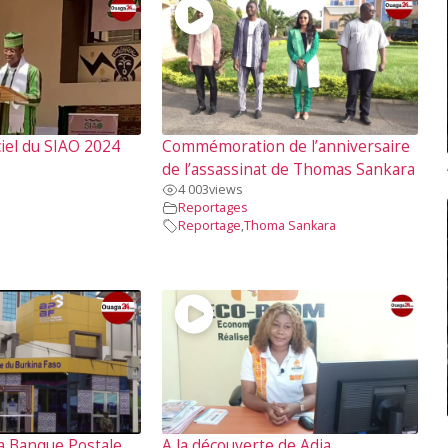
iel du SIAO 2024
Commémoration de l’anniversaire
de l’assassinat de Thomas Sankara
4 003
views
Reportages
Reportage
,
Thoma Sankara
a Banque Postale
A la découverte de Adja