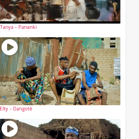
Tanya – Pananki
Elty – Dangoté