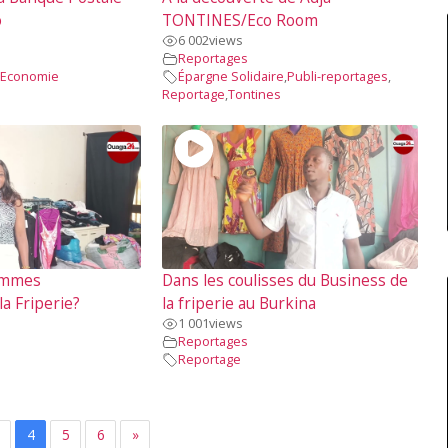
o
TONTINES/Eco Room
6 002
views
Reportages
Economie
Épargne Solidaire
,
Publi-reportages
,
Reportage
,
Tontines
emmes
Dans les coulisses du Business de
la Friperie?
la friperie au Burkina
1 001
views
Reportages
Reportage
4
5
6
»