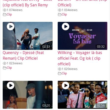
(clip officiel) By San Remy
Officiel)
1 074
views
1 034
views
Clip
Clip
02:53
03:32
Queenzy – Djessé (feat
Willking – Voyager là-bas
Reman) Clip Officiel
officiel Feat. Og lok ( clip
1 023
views
officiel)
Clip
1 020
views
Clip
03:20
02:56