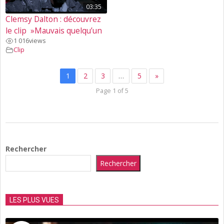
03:35
Clemsy Dalton : découvrez
le clip »Mauvais quelqu’un
1 016
views
Clip
1
2
3
…
5
»
Page 1 of 5
2023-
06-
Rechercher
27
Rechercher
LES PLUS VUES