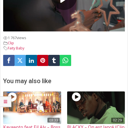
1 767
views
Clip
Faity Baby
You may also like
03:33
02:29
Kayawoto feat Eil Aly – Boss
BLACKY – On est lancé (Clip