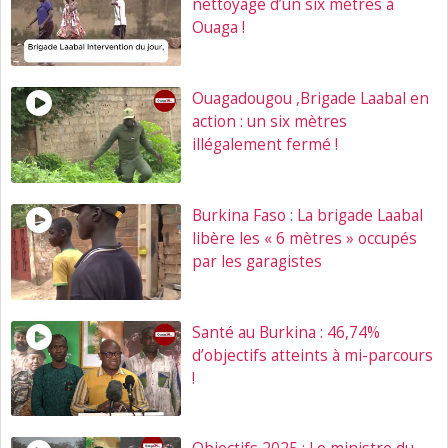
nettoyage d’un six mètres à
Ouaga !
Ouagadougou ,Brigade Laabal en
action : un six mètres
illégalement fermé !
Burkina Faso : La brigade Laabal
libère les « 6 mètres » occupés
par les garagistes
Santé au Burkina : 46,74%
d’objectifs atteints à mi-parcours
!