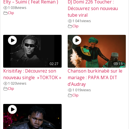
Elty – Suimi ( Feat Reman )
DJ Domi 226 Toucher :
1 038
views
Découvrez son nouveau
Clip
tube viral
1 041
views
Clip
02:27
03:15
Krisitifay : Découvrez son
Chanson burkinabè sur le
nouveau single »TOKTOK »
mariage : PAPA M’A DIT
1 020
views
d’Audray
Clip
1 019
views
Clip