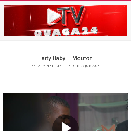
Skip
to
content
TV
Secondary
OUAGA24
Navigation
Menu
Faity Baby – Mouton
BY:
ADMINISTRATEUR
ON:
27 JUIN 2023