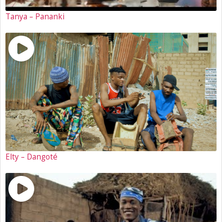
Tanya – Pananki
Elty – Dangoté