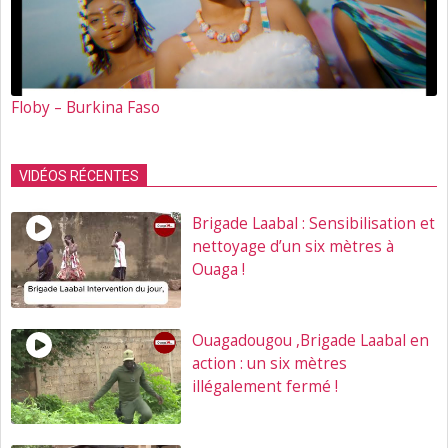
Floby – Burkina Faso
VIDÉOS RÉCENTES
Brigade Laabal : Sensibilisation et
nettoyage d’un six mètres à
Ouaga !
Ouagadougou ,Brigade Laabal en
action : un six mètres
illégalement fermé !