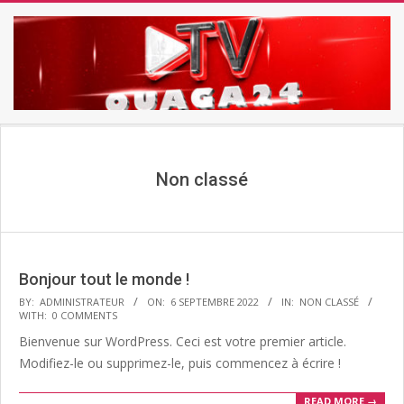
Skip
to
content
TV
Secondary
OUAGA24
Navigation
Menu
Non classé
Bonjour tout le monde !
2022-
BY:
ADMINISTRATEUR
ON:
6 SEPTEMBRE 2022
IN:
NON CLASSÉ
WITH:
0 COMMENTS
09-
Bienvenue sur WordPress. Ceci est votre premier article.
06
Modifiez-le ou supprimez-le, puis commencez à écrire !
READ MORE →