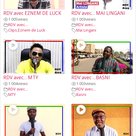
RDV avec EZNEM DE LUCK
RDV avec… MAI LINGANI
1 005
views
1 003
views
RDV avec...
RDV avec...
Clips
,
Eznem de Luck
Mai Lingani
RDV avec… MTY
RDV avec …BASNI
1 004
views
1 003
views
RDV avec...
RDV avec...
MTY
Basni