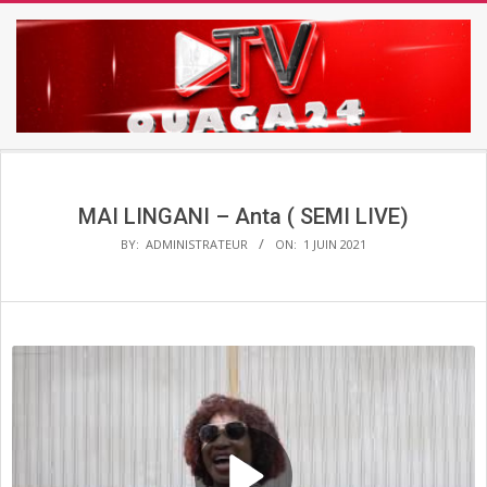
Skip
to
content
TV
Secondary
OUAGA24
Navigation
Menu
MAI LINGANI – Anta ( SEMI LIVE)
BY:
ADMINISTRATEUR
ON:
1 JUIN 2021