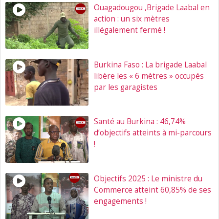
Ouagadougou ,Brigade Laabal en
action : un six mètres
illégalement fermé !
Burkina Faso : La brigade Laabal
libère les « 6 mètres » occupés
par les garagistes
Santé au Burkina : 46,74%
d’objectifs atteints à mi-parcours
!
Objectifs 2025 : Le ministre du
Commerce atteint 60,85% de ses
engagements !