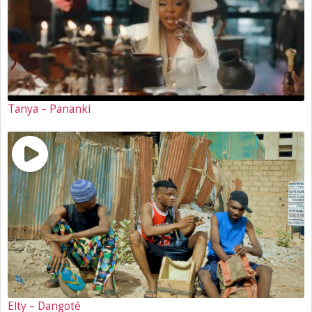
Tanya – Pananki
Elty – Dangoté