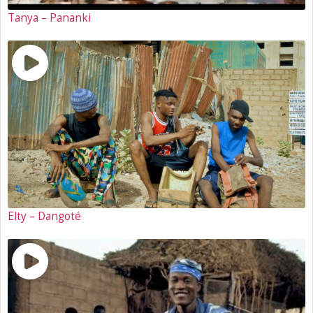
Tanya – Pananki
Elty – Dangoté