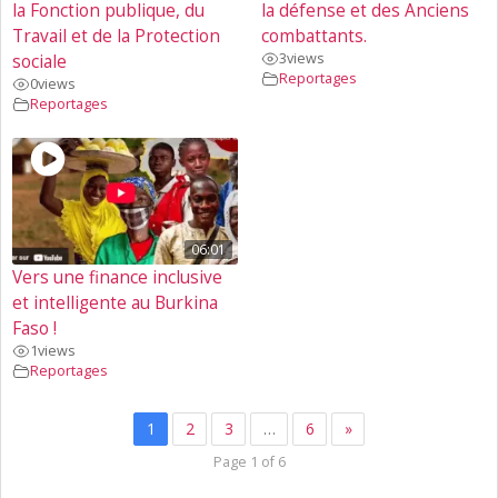
la Fonction publique, du
la défense et des Anciens
Travail et de la Protection
combattants.
3
views
sociale
Reportages
0
views
Reportages
06:01
Vers une finance inclusive
et intelligente au Burkina
Faso !
1
views
Reportages
1
2
3
…
6
»
Page 1 of 6