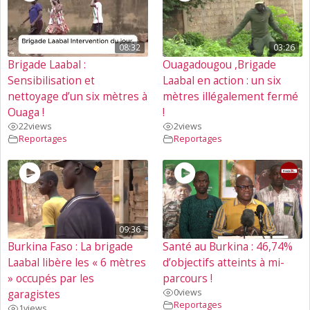
08:32
03:26
Brigade Laabal :
Ouagadougou ,Brigade
Sensibilisation et
Laabal en action : un six
nettoyage d’un six mètres à
mètres illégalement fermé
Ouaga !
!
22
views
2
views
Reportages
Reportages
09:36
Burkina Faso : La brigade
Santé au Burkina : 46,74%
Laabal libère les « 6 mètres
d’objectifs atteints à mi-
» occupés par les
parcours !
0
views
garagistes
Reportages
1
views