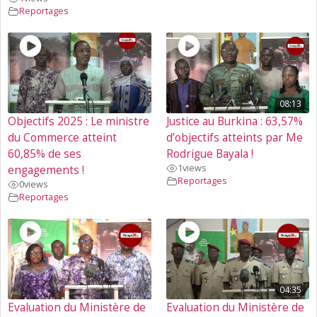
Reportages
08:13
Objectifs 2025 : Le ministre
Justice au Burkina : 63,57%
du Commerce atteint
d’objectifs atteints par Me
60,85% de ses
Rodrigue Bayala !
1
views
engagements !
Reportages
0
views
Reportages
04:35
Evaluation du Ministère de
Evaluation du Ministère de