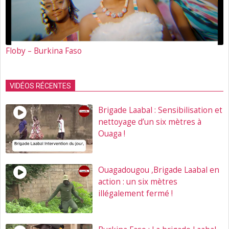
Floby – Burkina Faso
VIDÉOS RÉCENTES
Brigade Laabal : Sensibilisation et
nettoyage d’un six mètres à
Ouaga !
Ouagadougou ,Brigade Laabal en
action : un six mètres
illégalement fermé !