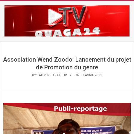
Skip
to
content
TV
Secondary
OUAGA24
Navigation
Menu
Association Wend Zoodo: Lancement du projet
de Promotion du genre
BY:
ADMINISTRATEUR
ON:
7 AVRIL 2021